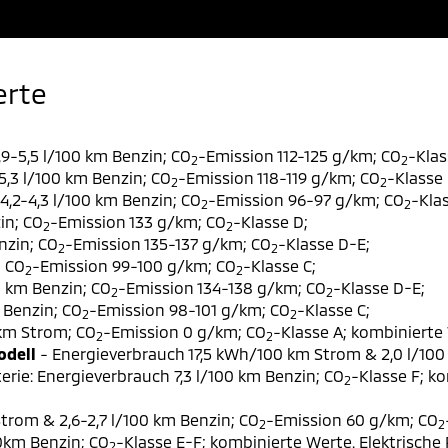
erte
9-5,5 l/100 km Benzin; CO
-Emission 112-125 g/km; CO
-Klas
2
2
,3 l/100 km Benzin; CO
-Emission 118-119 g/km; CO
-Klasse 
2
2
,2-4,3 l/100 km Benzin; CO
-Emission 96-97 g/km; CO
-Klas
2
2
in; CO
-Emission 133 g/km; CO
-Klasse D;
2
2
nzin; CO
-Emission 135-137 g/km; CO
-Klasse D-E;
2
2
; CO
-Emission 99-100 g/km; CO
-Klasse C;
2
2
0 km Benzin; CO
-Emission 134-138 g/km; CO
-Klasse D-E;
2
2
 Benzin; CO
-Emission 98-101 g/km; CO
-Klasse C;
2
2
 km Strom; CO
-Emission 0 g/km; CO
-Klasse A; kombinierte 
2
2
odell
- Energieverbrauch 17,5 kWh/100 km Strom & 2,0 l/100
erie: Energieverbrauch 7,3 l/100 km Benzin; CO
-Klasse F; k
2
trom & 2,6-2,7 l/100 km Benzin; CO
-Emission 60 g/km; CO
2
2
00km Benzin; CO
-Klasse E-F; kombinierte Werte. Elektrische
2